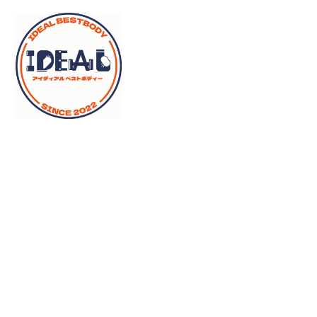
メ
イ
ン
コ
ン
テ
ン
ツ
へ
移
動