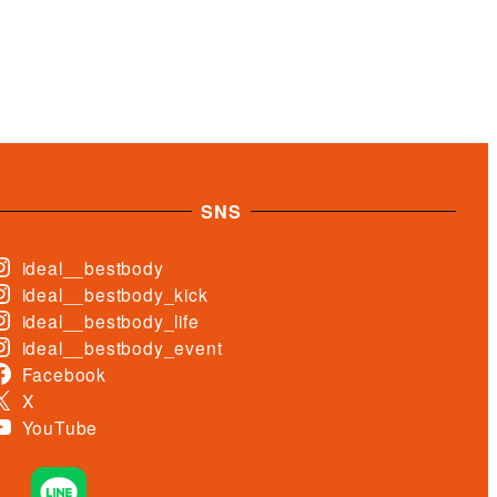
SNS
ideal__bestbody
ideal__bestbody_kick
ideal__bestbody_life
ideal__bestbody_event
Facebook
X
YouTube