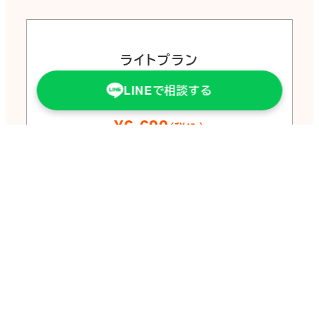
ライトプラン
60分
LINEで相談する
¥6,600
（税込）
＼
まずは話して整理
／
モヤモヤを言語化し、方向性を明確に。
「どこから
手をつければいいか」が見えるところまで。