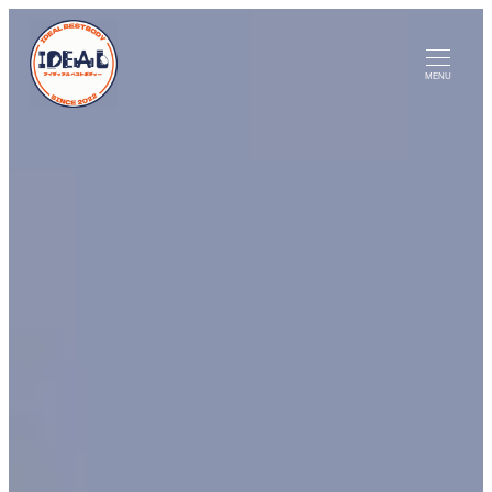
メ
イ
MENU
ン
コ
ン
テ
ン
ツ
へ
移
動