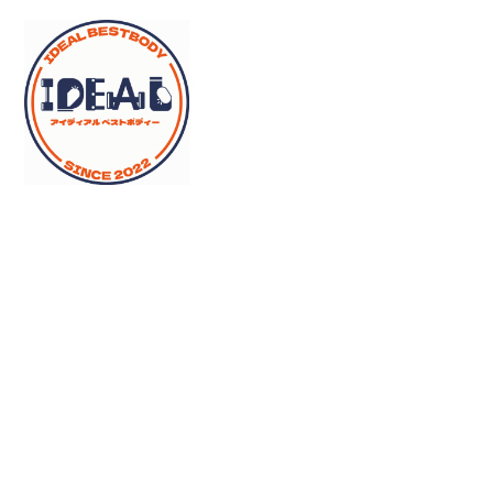
メ
イ
ン
コ
ン
テ
ン
ツ
へ
移
動