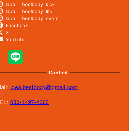
ideal__bestbody_kick
ideal__bestbody_life
ideal__bestbody_event
Facebook
X
YouTube
Contact
ail:
idealbestbody@gmail.com
EL:
080-1497-4666