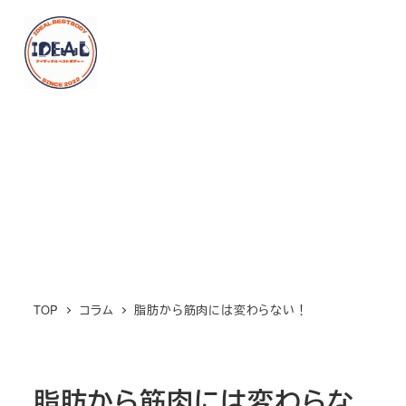
メ
イ
MENU
ン
コ
ン
テ
ン
ツ
へ
移
動
TOP
コラム
脂肪から筋肉には変わらない！
脂肪から筋肉には変わらな