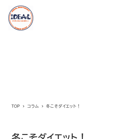
メ
イ
MENU
ン
コ
ン
テ
ン
ツ
へ
移
動
TOP
コラム
冬こそダイエット！
冬こそダイエット！