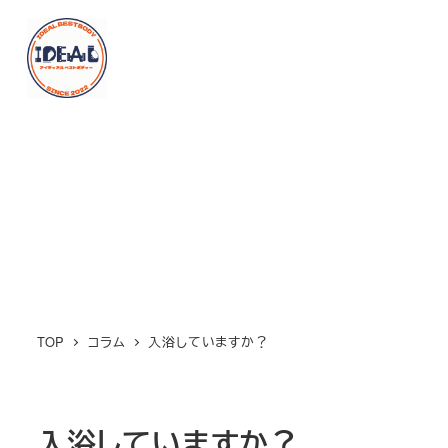
メ
イ
MENU
ン
コ
ン
テ
ン
ツ
へ
移
動
TOP
コラム
入浴していますか？
入浴していますか？