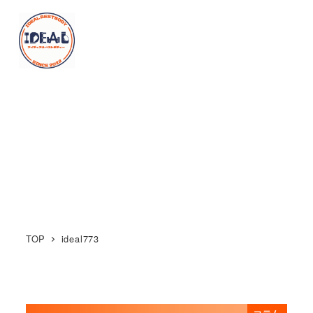
メ
イ
MENU
ン
コ
ン
ideal773
テ
ン
ツ
へ
移
動
TOP
ideal773