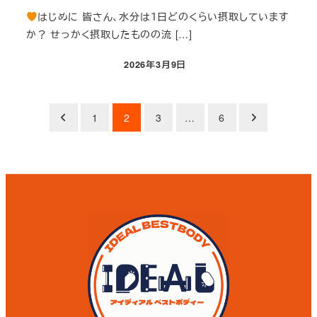
はじめに 皆さん、水分は１日どのくらい摂取しています
か？ せっかく摂取したものの流 […]
2026年3月9日
投稿日
投
1
2
3
…
6
稿
の
ペ
ー
ジ
送